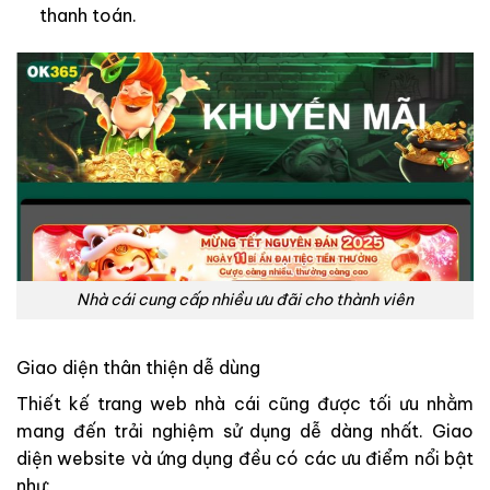
thanh toán.
Nhà cái cung cấp nhiều ưu đãi cho thành viên
Giao diện thân thiện dễ dùng
Thiết kế trang web nhà cái cũng được tối ưu nhằm
mang đến trải nghiệm sử dụng dễ dàng nhất. Giao
diện website và ứng dụng đều có các ưu điểm nổi bật
như: