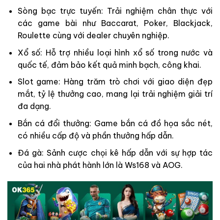
Sòng bạc trực tuyến: Trải nghiệm chân thực với
các game bài như Baccarat, Poker, Blackjack,
Roulette cùng với dealer chuyên nghiệp.
Xổ số: Hỗ trợ nhiều loại hình xổ số trong nước và
quốc tế, đảm bảo kết quả minh bạch, công khai.
Slot game: Hàng trăm trò chơi với giao diện đẹp
mắt, tỷ lệ thưởng cao, mang lại trải nghiệm giải trí
đa dạng.
Bắn cá đổi thưởng: Game bắn cá đồ họa sắc nét,
có nhiều cấp độ và phần thưởng hấp dẫn.
Đá gà: Sảnh cược chọi kê hấp dẫn với sự hợp tác
của hai nhà phát hành lớn là Ws168 và AOG.