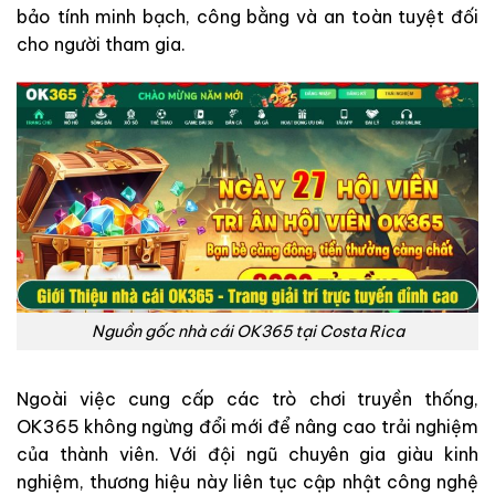
bảo tính minh bạch, công bằng và an toàn tuyệt đối
cho người tham gia.
Nguồn gốc nhà cái OK365 tại Costa Rica
Ngoài việc cung cấp các trò chơi truyền thống,
OK365 không ngừng đổi mới để nâng cao trải nghiệm
của thành viên. Với đội ngũ chuyên gia giàu kinh
nghiệm, thương hiệu này liên tục cập nhật công nghệ