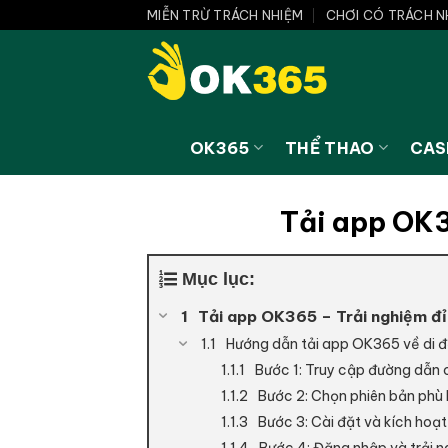
Skip
MIỄN TRỪ TRÁCH NHIỆM
CHƠI CÓ TRÁCH N
to
content
OK365
THỂ THAO
CAS
Tải app OK3
Mục lục:
Tải app OK365 – Trải nghiệm đỉ
Hướng dẫn tải app OK365 về di 
Bước 1: Truy cập đường dẫn 
Bước 2: Chọn phiên bản phù
Bước 3: Cài đặt và kích hoạt
Bước 4: Đăng nhập và trải 