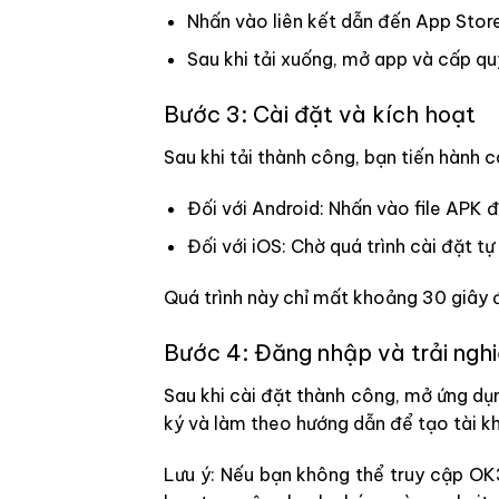
Nhấn vào liên kết dẫn đến App Store
Sau khi tải xuống, mở app và cấp qu
Bước 3: Cài đặt và kích hoạt
Sau khi tải thành công, bạn tiến hành 
Đối với Android: Nhấn vào file APK đ
Đối với iOS: Chờ quá trình cài đặt t
Quá trình này chỉ mất khoảng 30 giây 
Bước 4: Đăng nhập và trải ngh
Sau khi cài đặt thành công, mở ứng d
ký và làm theo hướng dẫn để tạo tài k
Lưu ý: Nếu bạn không thể truy cập OK3