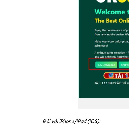
Đối với iPhone/iPad (iOS):