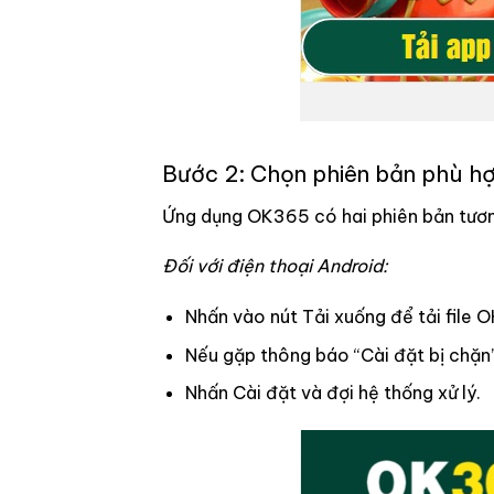
Bước 2: Chọn phiên bản phù h
Ứng dụng OK365 có hai phiên bản tương
Đối với điện thoại Android:
Nhấn vào nút Tải xuống để tải file
Nếu gặp thông báo “Cài đặt bị chặn
Nhấn Cài đặt và đợi hệ thống xử lý.