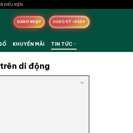
À ĐIỀU KIỆN
ĐĂNG NHẬP
ĐĂNG KÝ +365K
SỐ
KHUYẾN MÃI
TIN TỨC
trên di động