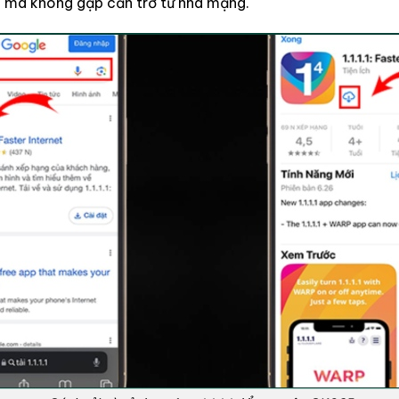
 mà không gặp cản trở từ nhà mạng.