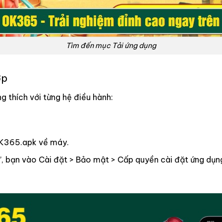
Tìm đến mục Tải ứng dụng
ợp
 thích với từng hệ điều hành:
 OK365.apk về máy.
”, bạn vào Cài đặt > Bảo mật > Cấp quyền cài đặt ứng dụn