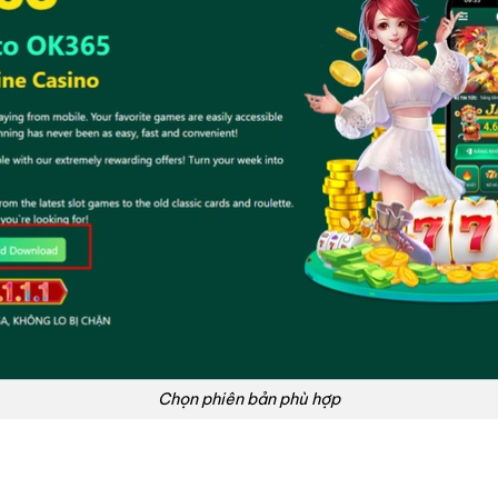
Chọn phiên bản phù hợp