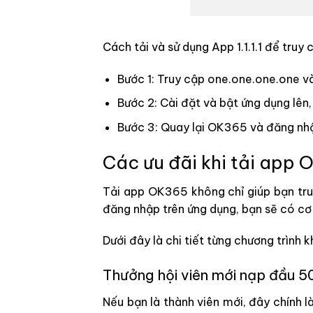
Cách tải và sử dụng App 1.1.1.1 để tru
Bước 1: Truy cập one.one.one.one và
Bước 2: Cài đặt và bật ứng dụng lên
Bước 3: Quay lại OK365 và đăng nhậ
Các ưu đãi khi tải app
Tải app OK365 không chỉ giúp bạn tru
đăng nhập trên ứng dụng, bạn sẽ có cơ
Dưới đây là chi tiết từng chương trình 
Thưởng hội viên mới nạp đầu 
Nếu bạn là thành viên mới, đây chính là