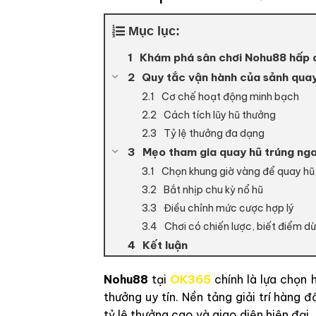
Mục lục:
Khám phá sân chơi Nohu88 hấp 
Quy tắc vận hành của sảnh qua
Cơ chế hoạt động minh bạch
Cách tích lũy hũ thưởng
Tỷ lệ thưởng đa dạng
Mẹo tham gia quay hũ trúng nga
Chọn khung giờ vàng để quay hũ
Bắt nhịp chu kỳ nổ hũ
Điều chỉnh mức cược hợp lý
Chơi có chiến lược, biết điểm d
Kết luận
Nohu88
tại
OK365
chính là lựa chọn
thưởng uy tín. Nền tảng giải trí hàng
tỷ lệ thưởng cao và giao diện hiện đại.