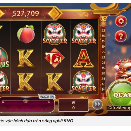
c vận hành dựa trên công nghệ RNG