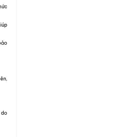
mức
giúp
bảo
ên,
 do