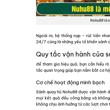
Nohu88 là s
Ngoài ra, hệ thống nạp – rút tiền n
24/7 cũng là những yếu tố khiến sảnh 
Quy tắc vận hành của 
để tham gia hiệu quả, bạn cần hiểu rõ
tắc quan trọng giúp bạn nắm bắt cơ hội
Cơ chế hoạt động minh bạch
Sảnh quay hũ Nohu88 được vận hành dự
mọi kết quả đều công bằng và không 
không chịu ảnh hưởng từ các lượt chơi 